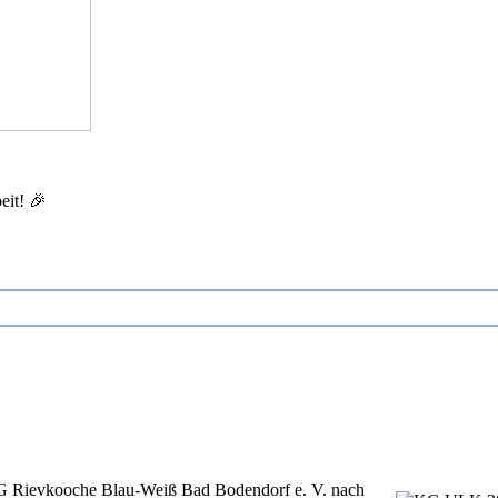
eit! 🎉
KG Rievkooche Blau-Weiß Bad Bodendorf e. V. nach