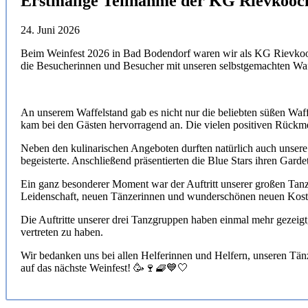
Erstmalige Teilnahme der KG Rievkooch
24. Juni 2026
Beim Weinfest 2026 in Bad Bodendorf waren wir als KG Rievkooche
die Besucherinnen und Besucher mit unseren selbstgemachten Wa
An unserem Waffelstand gab es nicht nur die beliebten süßen Waff
kam bei den Gästen hervorragend an. Die vielen positiven Rückmel
Neben den kulinarischen Angeboten durften natürlich auch unser
begeisterte. Anschließend präsentierten die Blue Stars ihren Gard
Ein ganz besonderer Moment war der Auftritt unserer großen Tanz
Leidenschaft, neuen Tänzerinnen und wunderschönen neuen Kostüme
Die Auftritte unserer drei Tanzgruppen haben einmal mehr gezeigt
vertreten zu haben.
Wir bedanken uns bei allen Helferinnen und Helfern, unseren Tänze
auf das nächste Weinfest! 🥳🍷🧇💙🤍