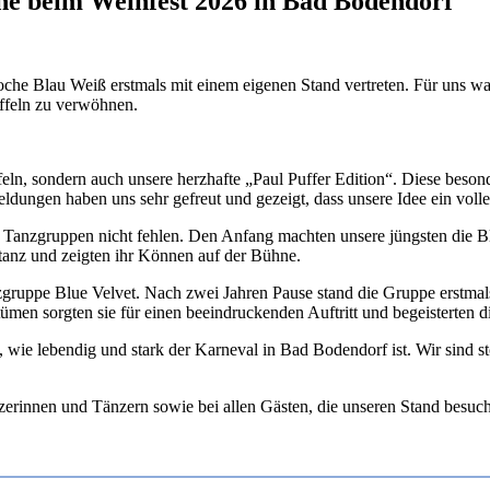
e beim Weinfest 2026 in Bad Bodendorf
 Blau Weiß erstmals mit einem eigenen Stand vertreten. Für uns war 
ffeln zu verwöhnen.
eln, sondern auch unsere herzhafte „Paul Puffer Edition“. Diese beson
dungen haben uns sehr gefreut und gezeigt, dass unsere Idee ein volle
e Tanzgruppen nicht fehlen. Den Anfang machten unsere jüngsten die 
etanz und zeigten ihr Können auf der Bühne.
gruppe Blue Velvet. Nach zwei Jahren Pause stand die Gruppe erstmals 
n sorgten sie für einen beeindruckenden Auftritt und begeisterten d
, wie lebendig und stark der Karneval in Bad Bodendorf ist. Wir sind s
rinnen und Tänzern sowie bei allen Gästen, die unseren Stand besucht 