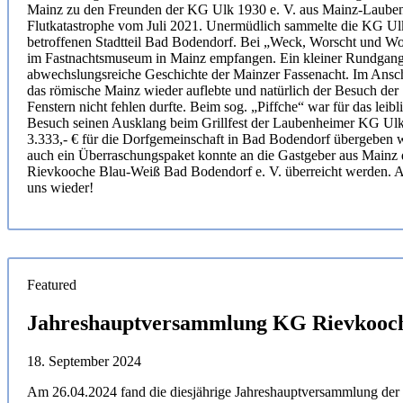
Mainz zu den Freunden der KG Ulk 1930 e. V. aus Mainz-Laubenhe
Flutkatastrophe vom Juli 2021. Unermüdlich sammelte die KG Ulk 
betroffenen Stadtteil Bad Bodendorf. Bei „Weck, Worscht und 
im Fastnachtsmuseum in Mainz empfangen. Ein kleiner Rundgang 
abwechslungsreiche Geschichte der Mainzer Fassenacht. Im Anschl
das römische Mainz wieder auflebte und natürlich der Besuch der
Fenstern nicht fehlen durfte. Beim sog. „Piffche“ war für das lei
Besuch seinen Ausklang beim Grillfest der Laubenheimer KG Ulk 
3.333,- € für die Dorfgemeinschaft in Bad Bodendorf übergeben w
auch ein Überraschungspaket konnte an die Gastgeber aus Mainz
Rievkooche Blau-Weiß Bad Bodendorf e. V. überreicht werden. Am
uns wieder!
Featured
Jahreshauptversammlung KG Rievkooc
18. September 2024
Am 26.04.2024 fand die diesjährige Jahreshauptversammlung der