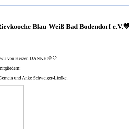
evkooche Blau-Weiß Bad Bodendorf e.V.
agen wir von Herzen DANKE!💙🤍
itgliedern:
 Gemein und Anke Schweiger-Liedke.