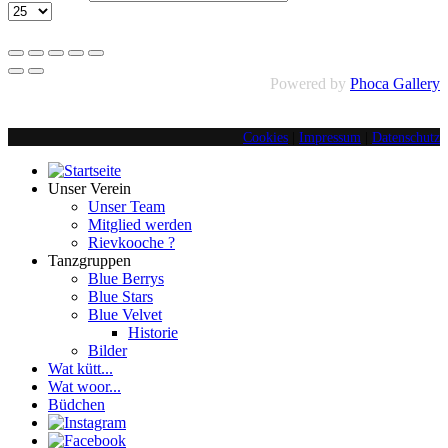
Powered by
Phoca Gallery
Cookies
|
Impressum
|
Datenschutz
Unser Verein
Unser Team
Mitglied werden
Rievkooche ?
Tanzgruppen
Blue Berrys
Blue Stars
Blue Velvet
Historie
Bilder
Wat kütt...
Wat woor...
Büdchen