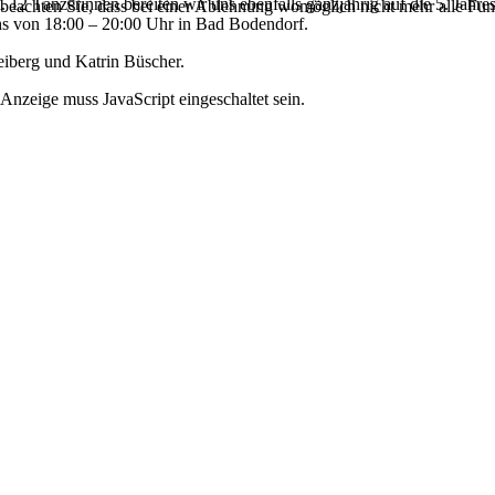
a. 12 Tänzerinnen bereiten wir uns ebenfalls ganzjährig auf die 5. Jah
 beachten Sie, dass bei einer Ablehnung womöglich nicht mehr alle Funk
chs von 18:00 – 20:00 Uhr in Bad Bodendorf.
eiberg und Katrin Büscher.
Anzeige muss JavaScript eingeschaltet sein.