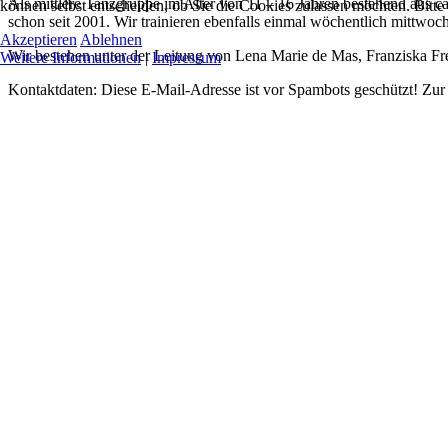
Als mittlere Tanzgruppe im Alter von 11 – 16 Jahren bestehend aus c
können selbst entscheiden, ob Sie die Cookies zulassen möchten. Bitte
schon seit 2001. Wir trainieren ebenfalls einmal wöchentlich mittwo
Akzeptieren
Ablehnen
Wir bestehen unter der Leitung von Lena Marie de Mas, Franziska Fr
Weitere Informationen
|
Impressum
Kontaktdaten:
Diese E-Mail-Adresse ist vor Spambots geschützt! Zur 