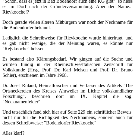
"Schön, dass es jetzt in Bad Bodendorf auch eine KG gibt", so hiess
es im Dorf nach der Gründerversammlung. Aber der Name...
Rievkooche!?
Doch gerade vielen älteren Mitbürgern war noch der Neckname für
die Bodendorfer bekannt.
Lediglich die Schreibweise für Rievkooche wurde hinterfragt, und
es gab nicht wenige, die der Meinung waren, es könnte nur
"Rejvkooche" heissen.
Es bestand also Klärungsbedarf. Wir gingen auf die Suche und
wurden fündig in der Rheinisch-westfälischen Zeitschrift für
Volkskunde (Hrsg. Prof. Dr. Karl Meisen und Prof. Dr. Bruno
Schier), erschienen im Jahre 1968.
Dr. Josef Ruland, Heimatforscher und Verfasser des Artikels "Die
Ortsneckereien des Kreises Ahrweiler im Lichte volkskundlicher
Forschung", beschrieb dort im IX. Kapitel die sog.
"Necknamenfelder".
Und tatsächlich fand sich hier auf Seite 229 ein schriftlicher Beweis,
nicht nur für die Richtigkeit des Necknamens, sondern auch für
dessen Schreibweise: "Bodendorfer Rievkooche".
Alles klar!?