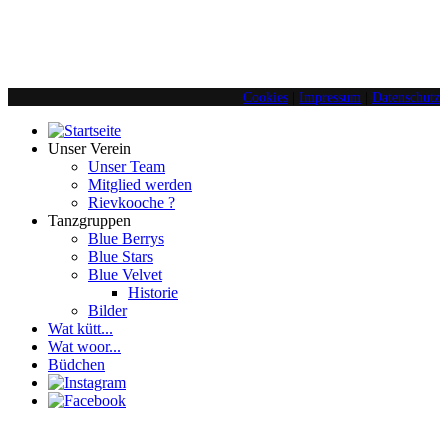
Cookies
|
Impressum
|
Datenschutz
Unser Verein
Unser Team
Mitglied werden
Rievkooche ?
Tanzgruppen
Blue Berrys
Blue Stars
Blue Velvet
Historie
Bilder
Wat kütt...
Wat woor...
Büdchen