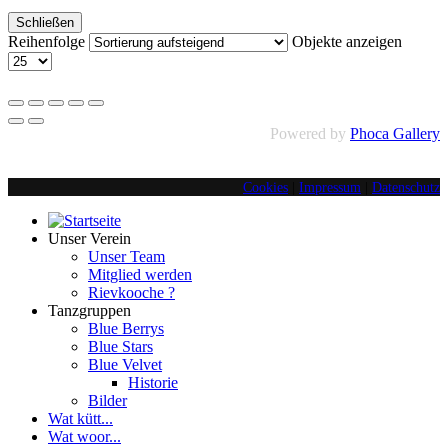
Schließen
Reihenfolge
Objekte anzeigen
Powered by
Phoca Gallery
Cookies
|
Impressum
|
Datenschutz
Unser Verein
Unser Team
Mitglied werden
Rievkooche ?
Tanzgruppen
Blue Berrys
Blue Stars
Blue Velvet
Historie
Bilder
Wat kütt...
Wat woor...