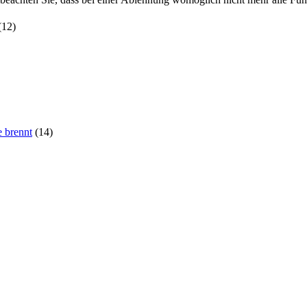
(12)
e brennt
(14)