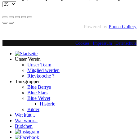
Powered by
Phoca Gallery
Cookies
|
Impressum
|
Datenschutz
Unser Verein
Unser Team
Mitglied werden
Rievkooche ?
Tanzgruppen
Blue Berrys
Blue Stars
Blue Velvet
Historie
Bilder
Wat kütt...
Wat woor...
Büdchen