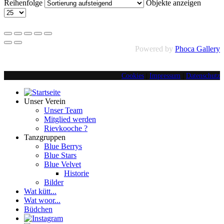
Reihenfolge
Objekte anzeigen
Powered by
Phoca Gallery
Cookies
|
Impressum
|
Datenschutz
Unser Verein
Unser Team
Mitglied werden
Rievkooche ?
Tanzgruppen
Blue Berrys
Blue Stars
Blue Velvet
Historie
Bilder
Wat kütt...
Wat woor...
Büdchen