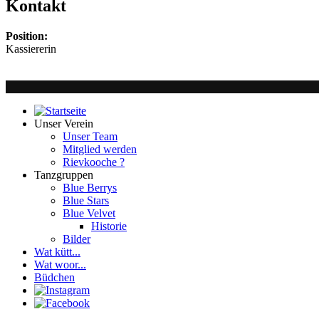
Kontakt
Position:
Kassiererin
Unser Verein
Unser Team
Mitglied werden
Rievkooche ?
Tanzgruppen
Blue Berrys
Blue Stars
Blue Velvet
Historie
Bilder
Wat kütt...
Wat woor...
Büdchen