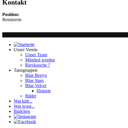
Kontakt
Position:
Beisitzerin
Unser Verein
Unser Team
Mitglied werden
Rievkooche ?
Tanzgruppen
Blue Berrys
Blue Stars
Blue Velvet
Historie
Bilder
Wat kütt...
Wat woor...
Büdchen